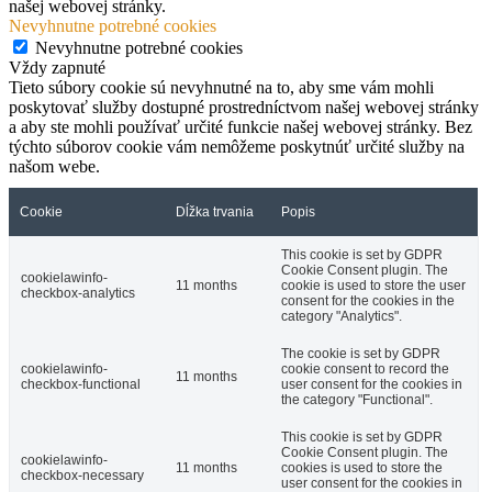
našej webovej stránky.
Nevyhnutne potrebné cookies
Nevyhnutne potrebné cookies
Vždy zapnuté
Tieto súbory cookie sú nevyhnutné na to, aby sme vám mohli
poskytovať služby dostupné prostredníctvom našej webovej stránky
a aby ste mohli používať určité funkcie našej webovej stránky. Bez
týchto súborov cookie vám nemôžeme poskytnúť určité služby na
našom webe.
Cookie
Dĺžka trvania
Popis
This cookie is set by GDPR
Cookie Consent plugin. The
cookielawinfo-
11 months
cookie is used to store the user
checkbox-analytics
consent for the cookies in the
category "Analytics".
The cookie is set by GDPR
cookielawinfo-
cookie consent to record the
11 months
checkbox-functional
user consent for the cookies in
the category "Functional".
This cookie is set by GDPR
Cookie Consent plugin. The
cookielawinfo-
11 months
cookies is used to store the
checkbox-necessary
user consent for the cookies in