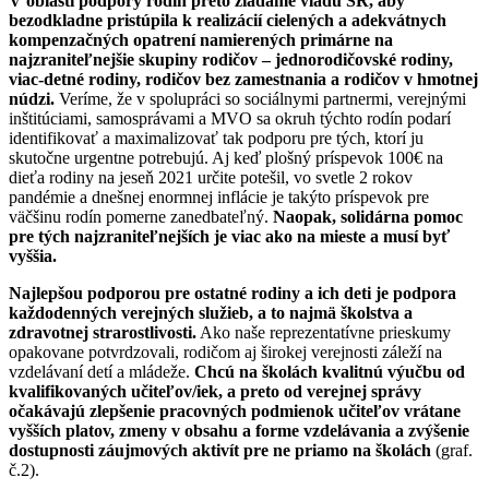
V oblasti podpory rodín preto žiadame vládu SR, aby
bezodkladne pristúpila k realizácií cielených a adekvátnych
kompenzačných opatrení namierených primárne na
najzraniteľnejšie skupiny rodičov – jednorodičovské rodiny,
viac-detné rodiny, rodičov bez zamestnania a rodičov v hmotnej
núdzi.
Veríme, že v spolupráci so sociálnymi partnermi, verejnými
inštitúciami, samosprávami a MVO sa okruh týchto rodín podarí
identifikovať a maximalizovať tak podporu pre tých, ktorí ju
skutočne urgentne potrebujú. Aj keď plošný príspevok 100€ na
dieťa rodiny na jeseň 2021 určite potešil, vo svetle 2 rokov
pandémie a dnešnej enormnej inflácie je takýto príspevok pre
väčšinu rodín pomerne zanedbateľný.
Naopak, solidárna pomoc
pre tých najzraniteľnejších je viac ako na mieste a musí byť
vyššia.
Najlepšou podporou pre ostatné rodiny a ich deti je podpora
každodenných verejných služieb, a to najmä školstva a
zdravotnej strarostlivosti.
Ako naše reprezentatívne prieskumy
opakovane potvrdzovali, rodičom aj širokej verejnosti záleží na
vzdelávaní detí a mládeže.
Chcú na školách kvalitnú výučbu od
kvalifikovaných učiteľov/iek, a preto od verejnej správy
očakávajú zlepšenie pracovných podmienok učiteľov vrátane
vyšších platov, zmeny v obsahu a forme vzdelávania a zvýšenie
dostupnosti záujmových aktivít pre ne priamo na školách
(graf.
č.2).