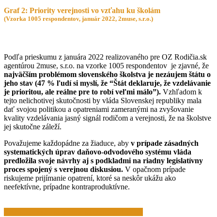
Graf 2: Priority verejnosti vo vzťahu ku školám
(Vzorka 1005 respondentov, január 2022, 2muse, s.r.o.)
Podľa prieskumu z januára 2022 realizovaného pre OZ Rodičia.sk
agentúrou 2muse, s.r.o. na vzorke 1005 respondentov je zjavné, že
najväčším problémom slovenského školstva je nezáujem štátu o
jeho stav (47 % ľudí si myslí, že “Štát deklaruje, že vzdelávanie
je prioritou, ale reálne pre to robí veľmi málo”).
Vzhľadom k
tejto nelichotivej skutočnosti by vláda Slovenskej republiky mala
dať svojou politikou a opatreniami zameranými na zvyšovanie
kvality vzdelávania jasný signál rodičom a verejnosti, že na školstve
jej skutočne záleží.
Považujeme každopádne za žiaduce, aby
v prípade zásadných
systematických úprav daňovo-odvodového systému vláda
predložila svoje návrhy aj s podkladmi na riadny legislatívny
proces spojený s verejnou diskusiou.
V opačnom prípade
riskujeme prijímanie opatrení, ktoré sa neskôr ukážu ako
neefektívne, prípadne kontraproduktívne.
Celé stanovisko si môžete stiahnuť tu. (.PDF)