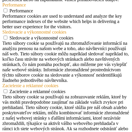
Performance
Performance
Performance cookies are used to understand and analyze the key
performance indexes of the website which helps in delivering a
better user experience for the visitors.
Sledovacie a výkonnostné cookies
Sledovacie a výkonnostné cookies
Tieto súbory cookie sa používajú na zhromažďovanie informácií na
analýzu prenosu na našom webe a toho, ako návštevníci používajú
náš web. Tieto súbory cookie môžu napríklad sledovať napríklad to,
koľko času strávite na webových stránkach alebo navštívených
stránkach, čo nám pomáha pochopiť, ako môžeme pre vás vylepšiť
naše webové stránky. Informácie zhromaždené prostredníctvom
týchto súborov cookie na sledovanie a výkonnosť neidentifikujú
žiadneho jednotlivého návštevníka.
Zacielenie a reklamné cookies
Zacielenie a reklamné cookies
Tieto súbory cookie sa používajú na zobrazovanie reklám, ktoré by
vás mohli pravdepodobne zaujímať na základe vašich zvykov pri
prehliadaní. Tieto súbory cookie, ktoré slúžia pre náš obsah a/alebo
poskytovateľov reklám, môžu kombinovať informácie zhromaždené
z našej webovej stránky s ďalšími informáciami, ktoré nezávisle
zhromaždili, týkajúce sa aktivít vášho webového prehliadača v
rámci ich siete webových stránok. Ak sa rozhodnete odstrániť alebo