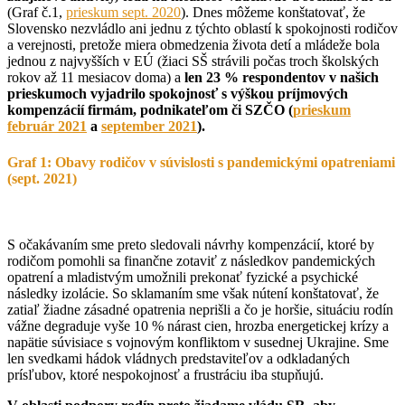
(Graf č.1,
prieskum sept. 2020
). Dnes môžeme konštatovať, že
Slovensko nezvládlo ani jednu z týchto oblastí k spokojnosti rodičov
a verejnosti, pretože miera obmedzenia života detí a mládeže bola
jednou z najvyšších v EÚ (žiaci SŠ strávili počas troch školských
rokov až 11 mesiacov doma) a
len 23 % respondentov v našich
prieskumoch vyjadrilo spokojnosť s výškou príjmových
kompenzácií firmám, podnikateľom či SZČO (
prieskum
február 2021
a
september 2021
).
Graf 1: Obavy rodičov v súvislosti s pandemickými opatreniami
(sept. 2021)
S očakávaním sme preto sledovali návrhy kompenzácií, ktoré by
rodičom pomohli sa finančne zotaviť z následkov pandemických
opatrení a mladistvým umožnili prekonať fyzické a psychické
následky izolácie. So sklamaním sme však nútení konštatovať, že
zatiaľ žiadne zásadné opatrenia neprišli a čo je horšie, situáciu rodín
vážne degraduje vyše 10 % nárast cien, hrozba energetickej krízy a
napätie súvisiace s vojnovým konfliktom v susednej Ukrajine. Sme
len svedkami hádok vládnych predstaviteľov a odkladaných
prísľubov, ktoré nespokojnosť a frustráciu iba stupňujú.