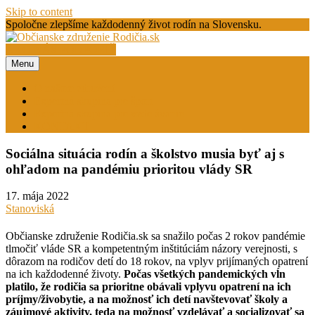
Skip to content
Spoločne zlepšíme každodenný život rodín na Slovensku.
AKO NÁS PODPORIŤ
Menu
Občianske združenie Rodičia.sk
O našom združení
Expertná skupina pre šport
Expertná skupina pre vzdelávanie
KONTAKT
Sociálna situácia rodín a školstvo musia byť aj s
ohľadom na pandémiu prioritou vlády SR
17. mája 2022
Stanoviská
Občianske združenie Rodičia.sk sa snažilo počas 2 rokov pandémie
tlmočiť vláde SR a kompetentným inštitúciám názory verejnosti, s
dôrazom na rodičov detí do 18 rokov, na vplyv prijímaných opatrení
na ich každodenné životy.
Počas všetkých pandemických vĺn
platilo, že rodičia sa prioritne obávali vplyvu opatrení na ich
príjmy/živobytie, a na možnosť ich detí navštevovať školy a
záujmové aktivity, teda na možnosť vzdelávať a socializovať sa