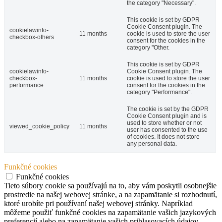
the category "Necessary".
This cookie is set by GDPR
Cookie Consent plugin. The
cookielawinfo-
11 months
cookie is used to store the user
checkbox-others
consent for the cookies in the
category "Other.
This cookie is set by GDPR
cookielawinfo-
Cookie Consent plugin. The
checkbox-
11 months
cookie is used to store the user
performance
consent for the cookies in the
category "Performance".
The cookie is set by the GDPR
Cookie Consent plugin and is
used to store whether or not
viewed_cookie_policy
11 months
user has consented to the use
of cookies. It does not store
any personal data.
Funkčné cookies
Funkčné cookies
Tieto súbory cookie sa používajú na to, aby vám poskytli osobnejšie
prostredie na našej webovej stránke, a na zapamätanie si rozhodnutí,
ktoré urobíte pri používaní našej webovej stránky. Napríklad
môžeme použiť funkčné cookies na zapamätanie vašich jazykových
preferencií alebo na zapamätanie vašich prihlasovacích údajov.