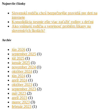
Najnovšie články
Slovenskí rodičia chcú bezpečnejšie pravidlá pre deti na
internete
Konsolidácia nesmie ešte viac zaťažiť rodiny s deťmi
Ako vnímajú rodičia a verejnosť problém šikany na
slovenských školách?
Archív
jún 2026
(1)
september 2025
(1)
júl 2025
(1)
január 2025
(1)
november 2024
(1)
október 2024
(1)
jún 2024
(1)
apríl 2024
(1)
október 2023
(1)
september 2023
(2)
máj 2023
(2)
apríl 2023
(1)
marec 2023
(3)
február 2023
(1)