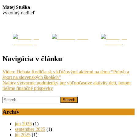
Matej Stuška
výkonný riaditeľ
Zdieľaj na
Kontaktujte nás
Zdieľaj na
Facebook(u)
LinkedIn
Navigácia v článku
Video: Debata Rodičia.sk s kľúčovými aktérmi na tému “Pohyb a
šport na slovenských školách”
Najprv vytvorme podmienky pre voľnočasové aktivity detí, potom
riešme finančné príspevky
Archív
jún 2026
(1)
september 2025
(1)
júl 2025
(1)