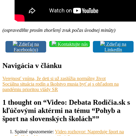
(ospravedlňte prosím zhoršený zvuk počas úvodnej minúty)
Zdieľaj na
Kontaktujte nás
Zdieľaj na
Facebook(u)
LinkedIn
Navigácia v článku
Verejnosť vníma, že deti si už zaslúžia normálny život
Sociálna situácia rodín a školstvo musia byť aj s ohľadom na
pandémiu prioritou vlády SR
1 thought on “Video: Debata Rodičia.sk s
kľúčovými aktérmi na tému “Pohyb a
šport na slovenských školách””
Spätné upozornenie:
Video rozhovor: Napreduje šport na