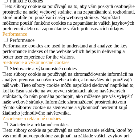
Funkčné cookies
Tieto súbory cookie sa používajú na to, aby vám poskytli osobnejšie
prostredie na našej webovej stránke, a na zapamätanie si rozhodnutí,
ktoré urobíte pri používaní našej webovej stránky. Napríklad
môžeme použiť funkčné cookies na zapamätanie vašich jazykových
preferencií alebo na zapamätanie vašich prihlasovacích údajov.
Performance
Performance
Performance cookies are used to understand and analyze the key
performance indexes of the website which helps in delivering a
better user experience for the visitors.
Sledovacie a výkonnostné cookies
Sledovacie a výkonnostné cookies
Tieto súbory cookie sa používajú na zhromažďovanie informácií na
analýzu prenosu na našom webe a toho, ako návštevníci používajú
náš web. Tieto súbory cookie môžu napríklad sledovať napríklad to,
koľko času strávite na webových stránkach alebo navštívených
stránkach, čo nám pomáha pochopiť, ako môžeme pre vás vylepšiť
naše webové stránky. Informácie zhromaždené prostredníctvom
týchto súborov cookie na sledovanie a výkonnosť neidentifikujú
žiadneho jednotlivého návštevníka.
Zacielenie a reklamné cookies
Zacielenie a reklamné cookies
Tieto súbory cookie sa používajú na zobrazovanie reklám, ktoré by
vás mohli pravdepodobne zaujímať na základe vašich zvykov pri