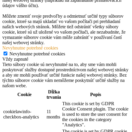
našej webovej stránky (napríklad na zapamätanie prihlasovacích
údajov vášho účtu).
Môžete zmeniť svoje predvoľby a odmietnuť určité typy súborov
cookie, ktoré sa majú ukladať vo vašom počítači pri prehliadaní
našich webových stránok. Môžete tiež odstrániť všetky súbory
cookie, ktoré sú už uložené vo vašom počítači, ale nezabudnite, že
vymazanie súborov cookie vám môže zabrániť v používaní častí
našej webovej stránky.
Nevyhnutne potrebné cookies
Nevyhnutne potrebné cookies
Vždy zapnuté
Tieto súbory cookie sú nevyhnutné na to, aby sme vám mohli
poskytovať služby dostupné prostredníctvom našej webovej stránky
a aby ste mohli používať určité funkcie našej webovej stránky. Bez
týchto súborov cookie vám nemôžeme poskytnúť určité služby na
našom webe.
Dĺžka
Cookie
Popis
trvania
This cookie is set by GDPR
Cookie Consent plugin. The cookie
cookielawinfo-
11
is used to store the user consent for
checkbox-analytics
months
the cookies in the category
"Analytics".
The cookie is set by GDPR cookie