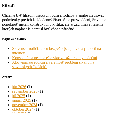
Náš cieľ:
Chceme byť hlasom všetkých rodín a rodičov v snahe zlepšovať
podmienky pre ich každodenný život. Sme presvedčení, že vieme
ponúknuť nielen konštruktívnu kritiku, ale aj zaujímavé riešenia,
ktorých naplnenie nemusí byť vôbec náročné.
Najnovšie články
Slovenskí rodičia chcú bezpečnejšie pravidlá pre deti na
internete
Konsolidácia nesmie ešte viac zaťažiť rodiny s deťmi
Ako vnímajú rodičia a verejnosť problém šikany na
slovenských školách?
Archív
jún 2026
(1)
september 2025
(1)
júl 2025
(1)
január 2025
(1)
november 2024
(1)
október 2024
(1)