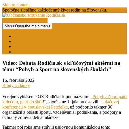
Skip to content
Spoločne zlepšíme každodenný život rodín na Slovensku.
AKO NÁS PODPORIŤ
Menu
Open the main menu
Občianske združenie Rodičia.sk
O našom združení
Expertná skupina pre šport
Expertná skupina pre vzdelávanie
KONTAKT
Video: Debata Rodičia.sk s kľúčovými aktérmi na
tému “Pohyb a šport na slovenských školách”
16. februára 2022
Blogy a články
Verejné vyhlásenie OZ Rodičia.sk pod názvom: „
Pohyb a šport patrí
k deťom, patrí do škôl
!“, ktoré sme 1. júla predstavili na
tlačovej
konferencii v bratislavskej Petržalke
, už podporilo takmer 30
organizácií z oblasti športu, vzdelávania, podnikania, a podpory a
ochrany zdravia detí a mládeže.
Takmer pol roka sme strávili usilovnou komunikáciou tohto