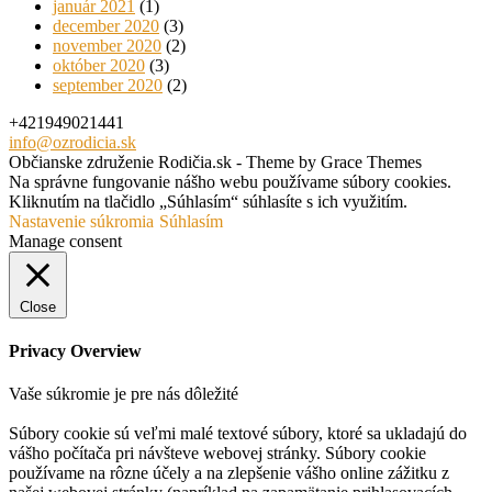
január 2021
(1)
december 2020
(3)
november 2020
(2)
október 2020
(3)
september 2020
(2)
+421949021441
info@ozrodicia.sk
Občianske združenie Rodičia.sk - Theme by Grace Themes
Na správne fungovanie nášho webu používame súbory cookies.
Kliknutím na tlačidlo „Súhlasím“ súhlasíte s ich využitím.
Nastavenie súkromia
Súhlasím
Manage consent
Close
Privacy Overview
Vaše súkromie je pre nás dôležité
Súbory cookie sú veľmi malé textové súbory, ktoré sa ukladajú do
vášho počítača pri návšteve webovej stránky. Súbory cookie
používame na rôzne účely a na zlepšenie vášho online zážitku z