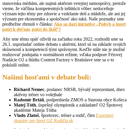
stanoviska médiám, ale najmä aktérom verejnej samosprávy, pretože
vieme, že väčšina kompetentných inštitúcii vôbec nedoceňuje
význam tejto témy pre zdravie a vzdelanie detí a mládeže, ale ani jej
význam pre ekonomiku a spoločnosť ako takú. Naše poznatky sme
predbežne zhrnuli v článku:
Ako sa darí iniciatíve „Pohyb a šport
patrí k deťom, patrí do škôl“?
Aby sme tému opäť oživili na začiatku roku 2022, rozhodli sme sa
26.1. usporiadať online debatu s aktérmi, ktorí sú na základe svojich
skúseností a kompetencií tými správnymi. Keďže stále nie je možné
realizovať podujatia v normálnom režime, vďaka podpore Férovej
Nadácie O2 a štúdiu Content Factory v Bratislave sme sa o to
pokúsili online.
Našimi hosťami v debate boli:
Richard Nemec
, poslanec NRSR, bývalý reprezentant, dnes
aktívny tréner vo volejbale
Radomír Brtáň
, podpredseda ZMOS a Starosta obce Košeca
Matej Tóth
, úspešný olympionik a zakladateľ O2 Špotovej
akadémie Mateja Tótha
Vlado Zlatoš
, športovec, tréner a rodič, člen
Expertnej
skupiny pre šport OZ Rodičia.sk