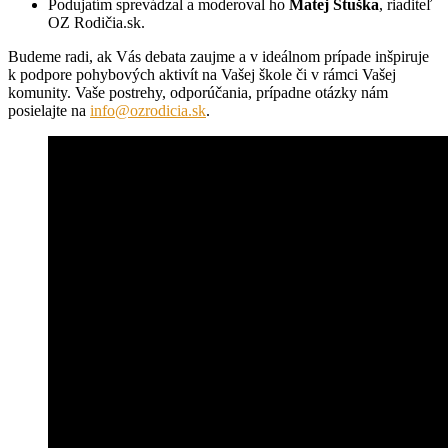
Podujatím sprevádzal a moderoval ho
Matej Stuška
, riaditeľ
OZ Rodičia.sk.
Budeme radi, ak Vás debata zaujme a v ideálnom prípade inšpiruje
k podpore pohybových aktivít na Vašej škole či v rámci Vašej
komunity. Vaše postrehy, odporúčania, prípadne otázky nám
posielajte na
info@ozrodicia.sk
.