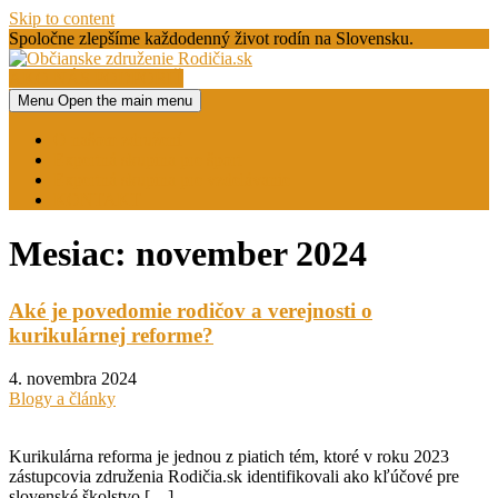
Skip to content
Spoločne zlepšíme každodenný život rodín na Slovensku.
AKO NÁS PODPORIŤ
Menu
Open the main menu
Občianske združenie Rodičia.sk
O našom združení
Expertná skupina pre šport
Expertná skupina pre vzdelávanie
KONTAKT
Mesiac:
november 2024
Aké je povedomie rodičov a verejnosti o
kurikulárnej reforme?
4. novembra 2024
Blogy a články
Kurikulárna reforma je jednou z piatich tém, ktoré v roku 2023
zástupcovia združenia Rodičia.sk identifikovali ako kľúčové pre
slovenské školstvo […]