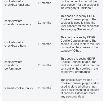
cookielawinfo-
cookie consent to record the
11 months
checkbox-functional
user consent for the cookies in
the category "Functional".
This cookie is set by GDPR
Cookie Consent plugin. The
cookielawinfo-
11 months
cookies is used to store the
checkbox-necessary
user consent for the cookies in
the category "Necessary".
This cookie is set by GDPR
Cookie Consent plugin. The
cookielawinfo-
11 months
cookie is used to store the user
checkbox-others
consent for the cookies in the
category "Other.
This cookie is set by GDPR
cookielawinfo-
Cookie Consent plugin. The
checkbox-
11 months
cookie is used to store the user
performance
consent for the cookies in the
category "Performance".
The cookie is set by the GDPR
Cookie Consent plugin and is
used to store whether or not
viewed_cookie_policy
11 months
user has consented to the use
of cookies. It does not store
any personal data.