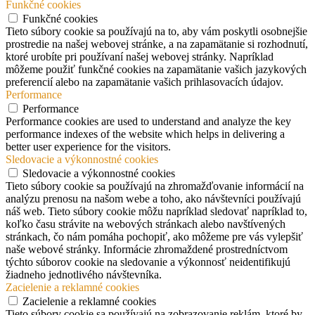
Funkčné cookies
Funkčné cookies
Tieto súbory cookie sa používajú na to, aby vám poskytli osobnejšie
prostredie na našej webovej stránke, a na zapamätanie si rozhodnutí,
ktoré urobíte pri používaní našej webovej stránky. Napríklad
môžeme použiť funkčné cookies na zapamätanie vašich jazykových
preferencií alebo na zapamätanie vašich prihlasovacích údajov.
Performance
Performance
Performance cookies are used to understand and analyze the key
performance indexes of the website which helps in delivering a
better user experience for the visitors.
Sledovacie a výkonnostné cookies
Sledovacie a výkonnostné cookies
Tieto súbory cookie sa používajú na zhromažďovanie informácií na
analýzu prenosu na našom webe a toho, ako návštevníci používajú
náš web. Tieto súbory cookie môžu napríklad sledovať napríklad to,
koľko času strávite na webových stránkach alebo navštívených
stránkach, čo nám pomáha pochopiť, ako môžeme pre vás vylepšiť
naše webové stránky. Informácie zhromaždené prostredníctvom
týchto súborov cookie na sledovanie a výkonnosť neidentifikujú
žiadneho jednotlivého návštevníka.
Zacielenie a reklamné cookies
Zacielenie a reklamné cookies
Tieto súbory cookie sa používajú na zobrazovanie reklám, ktoré by