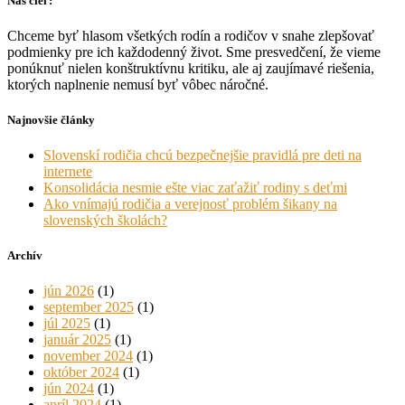
Náš cieľ:
Chceme byť hlasom všetkých rodín a rodičov v snahe zlepšovať
podmienky pre ich každodenný život. Sme presvedčení, že vieme
ponúknuť nielen konštruktívnu kritiku, ale aj zaujímavé riešenia,
ktorých naplnenie nemusí byť vôbec náročné.
Najnovšie články
Slovenskí rodičia chcú bezpečnejšie pravidlá pre deti na
internete
Konsolidácia nesmie ešte viac zaťažiť rodiny s deťmi
Ako vnímajú rodičia a verejnosť problém šikany na
slovenských školách?
Archív
jún 2026
(1)
september 2025
(1)
júl 2025
(1)
január 2025
(1)
november 2024
(1)
október 2024
(1)
jún 2024
(1)
apríl 2024
(1)