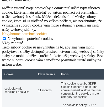
Môžete zmeniť svoje predvoľby a odmietnuť určité typy súborov
cookie, ktoré sa majú ukladať vo vašom počítači pri prehliadaní
našich webových stránok. Môžete tiež odstrániť všetky súbory
cookie, ktoré sú už uložené vo vašom počítači, ale nezabudnite, že
vymazanie súborov cookie vám môže zabrániť v používaní častí
našej webovej stránky.
Nevyhnutne potrebné cookies
Nevyhnutne potrebné cookies
Vždy zapnuté
Tieto súbory cookie sú nevyhnutné na to, aby sme vám mohli
poskytovať služby dostupné prostredníctvom našej webovej stránky
a aby ste mohli používať určité funkcie našej webovej stránky. Bez
týchto súborov cookie vám nemôžeme poskytnúť určité služby na
našom webe.
Cookie
Dĺžka trvania
Popis
This cookie is set by GDPR
Cookie Consent plugin. The
cookielawinfo-
11 months
cookie is used to store the user
checkbox-analytics
consent for the cookies in the
category "Analytics".
The cookie is set by GDPR