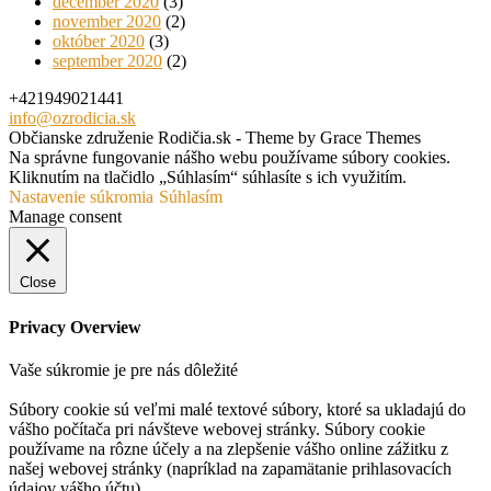
december 2020
(3)
november 2020
(2)
október 2020
(3)
september 2020
(2)
+421949021441
info@ozrodicia.sk
Občianske združenie Rodičia.sk - Theme by Grace Themes
Na správne fungovanie nášho webu používame súbory cookies.
Kliknutím na tlačidlo „Súhlasím“ súhlasíte s ich využitím.
Nastavenie súkromia
Súhlasím
Manage consent
Close
Privacy Overview
Vaše súkromie je pre nás dôležité
Súbory cookie sú veľmi malé textové súbory, ktoré sa ukladajú do
vášho počítača pri návšteve webovej stránky. Súbory cookie
používame na rôzne účely a na zlepšenie vášho online zážitku z
našej webovej stránky (napríklad na zapamätanie prihlasovacích
údajov vášho účtu).