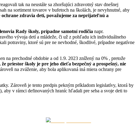
eagovali tak na neustále sa zhoršujúci zdravotný stav dnešnej
sah na sortiment tovarov v bufetoch na školách, je nevyhnutné, aby
é ochrane zdravia detí, považujeme za neprijateľnú a
lenovia Rady školy, prípadne samotní rodičia
napr.
avého vývoja detí a mládeže, či už z pohľadu ich individuálneho
li potraviny, ktoré sú pre ne nevhodné, škodlivé, prípadne negatívne
len na prechodné obdobie a od 1.9. 2023 znížený na 0% , pretože
 že priestor školy je pre jeho dieťa bezpečný a prospešný, nie
zároveň na zváženie, aby bola aplikovaná iná miera ochrany pre
ky. Zároveň je tento predpis pekným príkladom legislatívy, ktorá by
, aby v rámci definovaných hraníc hľadali pre seba a svoje deti to
Zdieľaj na LinkedIn