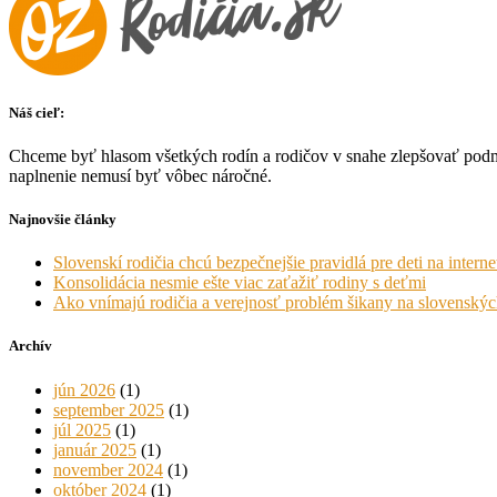
Náš cieľ:
Chceme byť hlasom všetkých rodín a rodičov v snahe zlepšovať podmie
naplnenie nemusí byť vôbec náročné.
Najnovšie články
Slovenskí rodičia chcú bezpečnejšie pravidlá pre deti na interne
Konsolidácia nesmie ešte viac zaťažiť rodiny s deťmi
Ako vnímajú rodičia a verejnosť problém šikany na slovenskýc
Archív
jún 2026
(1)
september 2025
(1)
júl 2025
(1)
január 2025
(1)
november 2024
(1)
október 2024
(1)