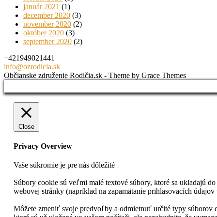
január 2021
(1)
december 2020
(3)
november 2020
(2)
október 2020
(3)
september 2020
(2)
+421949021441
info@ozrodicia.sk
Občianske združenie Rodičia.sk - Theme by Grace Themes
Close
Privacy Overview
Vaše súkromie je pre nás dôležité
Súbory cookie sú veľmi malé textové súbory, ktoré sa ukladajú do
webovej stránky (napríklad na zapamätanie prihlasovacích údajov 
Môžete zmeniť svoje predvoľby a odmietnuť určité typy súborov co