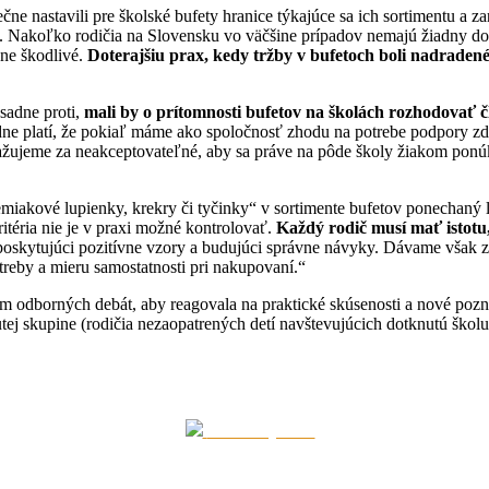
 nastavili pre školské bufety hranice týkajúce sa ich sortimentu a zar
ou. Nakoľko rodičia na Slovensku vo väčšine prípadov nemajú žiadny do
dne škodlivé.
Doterajšiu prax, kedy tržby v bufetoch boli nadraden
ásadne proti,
mali by o prítomnosti bufetov na školách rozhodovať č
ne platí, že pokiaľ máme ako spoločnosť zhodu na potrebe podpory zdr
žujeme za neakceptovateľné, aby sa práve na pôde školy žiakom ponúka
emiakové lupienky, krekry či tyčinky“ v sortimente bufetov ponechaný 
ritéria nie je v praxi možné kontrolovať.
Každý rodič musí mať istotu,
e poskytujúci pozitívne vzory a budujúci správne návyky. Dávame však 
treby a mieru samostatnosti pri nakupovaní.“
 odborných debát, aby reagovala na praktické skúsenosti a nové poznat
ej skupine (rodičia nezaopatrených detí navštevujúcich dotknutú školu)
Kontaktujte nás