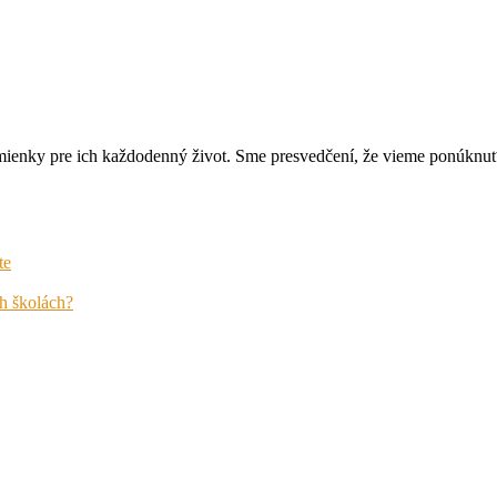
nky pre ich každodenný život. Sme presvedčení, že vieme ponúknuť nie
te
h školách?