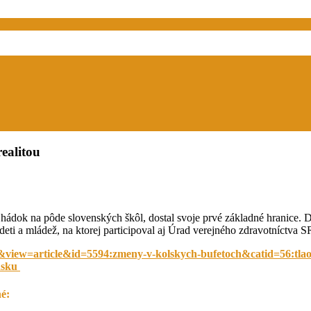
ealitou
ádok na pôde slovenských škôl, dostal svoje prvé základné hranice. Do
eti a mládež, na ktorej participoval aj Úrad verejného zdravotníctva 
t&view=article&id=5594:zmeny-v-kolskych-bufetoch&catid=56:tl
nsku
né: