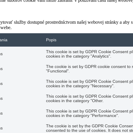
anie súborov cookie vám môže zabrániť v používaní častí našej webovej
tovať služby dostupné prostredníctvom našej webovej stránky a aby st
 webe.
ania
Popis
This cookie is set by GDPR Cookie Consent plu
hs
cookies in the category "Analytics".
The cookie is set by GDPR cookie consent to r
hs
"Functional".
This cookie is set by GDPR Cookie Consent plu
hs
cookies in the category "Necessary".
This cookie is set by GDPR Cookie Consent plu
hs
cookies in the category "Other.
This cookie is set by GDPR Cookie Consent plu
hs
cookies in the category "Performance".
The cookie is set by the GDPR Cookie Consent 
hs
consented to the use of cookies. It does not s