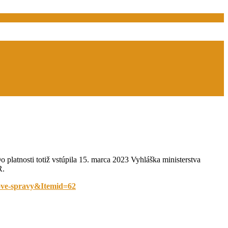
 platnosti totiž vstúpila 15. marca 2023 Vyhláška ministerstva
SR.
aove-spravy&Itemid=62