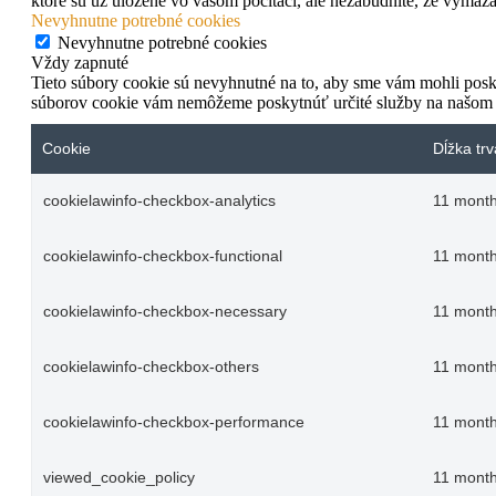
ktoré sú už uložené vo vašom počítači, ale nezabudnite, že vymaz
Nevyhnutne potrebné cookies
Nevyhnutne potrebné cookies
Vždy zapnuté
Tieto súbory cookie sú nevyhnutné na to, aby sme vám mohli posky
súborov cookie vám nemôžeme poskytnúť určité služby na našom
Cookie
Dĺžka trv
cookielawinfo-checkbox-analytics
11 mont
cookielawinfo-checkbox-functional
11 mont
cookielawinfo-checkbox-necessary
11 mont
cookielawinfo-checkbox-others
11 mont
cookielawinfo-checkbox-performance
11 mont
viewed_cookie_policy
11 mont