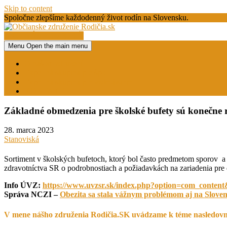
Skip to content
Spoločne zlepšíme každodenný život rodín na Slovensku.
AKO NÁS PODPORIŤ
Menu
Open the main menu
Občianske združenie Rodičia.sk
O našom združení
Expertná skupina pre šport
Expertná skupina pre vzdelávanie
KONTAKT
Základné obmedzenia pre školské bufety sú konečne r
28. marca 2023
Stanoviská
Sortiment v školských bufetoch, ktorý bol často predmetom sporov a h
zdravotníctva SR o podrobnostiach a požiadavkách na zariadenia pre d
Info ÚVZ:
https://www.uvzsr.sk/index.php?option=com_conten
Správa NCZI –
Obezita sa stala vážnym problémom aj na Slove
V mene nášho združenia Rodičia.SK uvádzame k téme nasledov