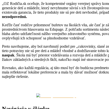
„OZ Rodičia.sk oceňuje, že kompetentné orgány verejnej správy konečne
generácie detí a mládeže, ktorý nevyhnutne súvisí s ich životospráv
existovala garancia, že tieto produkty nie sú pre deti nevhodné, prípa
nezodpovednú.
Keďže časť rodičov prítomnosť bufetov na školách víta, ale časť je z
prostredníctvom hlasovania na Edupage. Z pohľadu sortimentu násled
blaha alebo udržateľnosti nášho verejného zdravotného systému, pova
ovplyvňujú ich schopnosť sa plnohodnotne vzdelávať.
Preto navrhujeme, aby bol navrhnutý podiel pre „cukrovinky, slané z
tieto potraviny nie sú pre deti a mládež vhodné a dodržiavanie tohto k
naopak
. Škola má byť priestor vzdelávania a rozvoja detí a mládež
žiakov základných a stredných škôl, nakoľko majú iné stravovacie po
Rovnako, ako každá regulácia, aj táto musí byť do budúcna predmetom
mala reflektovať lokálne preferencie a mala by dávať možnosť dotknut
najlepšie riešenie.
Zdieľaj na Facebook(u)
Navigácia v článku