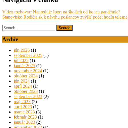
Video rozhovor: Napreduje šport na školách od konca pandémie?
Stanovisko Rodičia.sk k návrhu poslancov zvýšiť počet hodín telesn
Archív
jún 2026
(1)
september 2025
(1)
júl 2025
(1)
január 2025
(1)
november 2024
(1)
október 2024
(1)
jún 2024
(1)
apríl 2024
(1)
október 2023
(1)
september 2023
(2)
máj 2023
(2)
apríl 2023
(1)
marec 2023
(3)
február 2023
(1)
január 2023
(2)
november 2022
(1)